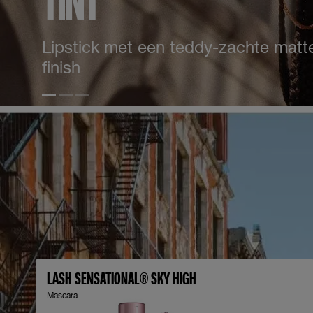
TINT
Lipstick met een teddy-zachte matt
finish
Slide test 1
Slide test 2
Slide test 3
LASH SENSATIONAL® SKY HIGH
Mascara