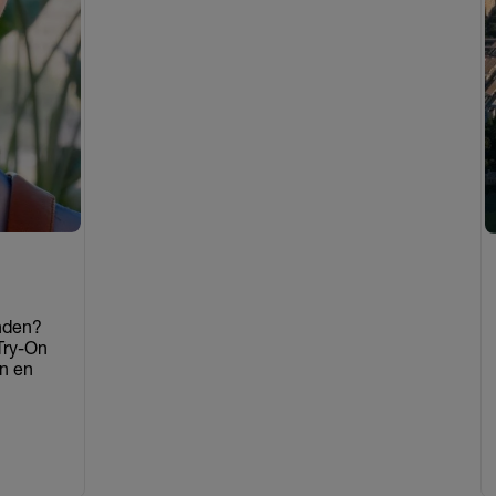
nden?
Try-On
n en