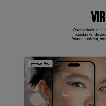
VI
Onze virtuele make-
baanbrekende prod
foundationkleur, onz
Virtual Tool