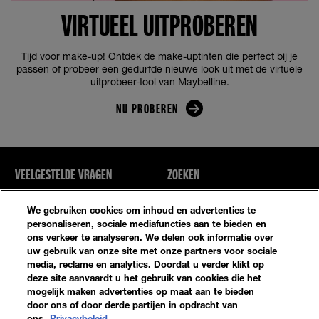
VIRTUEEL UITPROBEREN
Tijd voor make-up! Ontdek de make-uptinten die perfect bij je
passen of probeer een gedurfde nieuwe look uit met de virtuele
uitprobeer-tool van Maybelline.
NU PROBEREN
VEELGESTELDE VRAGEN
ZOEKEN
NEEM CONTACT MET ONS OP
SITE-OVERZICHT
We gebruiken cookies om inhoud en advertenties te
personaliseren, sociale mediafuncties aan te bieden en
ons verkeer te analyseren. We delen ook informatie over
Privacybeleid
Algemene Voorwaarden
uw gebruik van onze site met onze partners voor sociale
media, reclame en analytics. Doordat u verder klikt op
Cookie-Instellingen
deze site aanvaardt u het gebruik van cookies die het
mogelijk maken advertenties op maat aan te bieden
door ons of door derde partijen in opdracht van
ons.
Privacybeleid