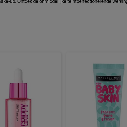
make-up. Ontdek de onmiddellijke teintperfectionerende werkin