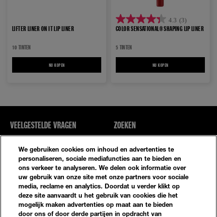
4.3
(3)
4.3
LIFTER LINER ON IT LIP LINER
COLOR SENSATIONAL® SHAPING LIP LINER
van
10 TINTEN
5 TINTEN
de
5
NU KOPEN
LIFTER LINER ON IT LIP LINER
NU KOPEN
COLOR SENSATIONAL® SHAPIN
sterren.
3
beoordelingen
VEELGESTELDE VRAGEN
ZOEKEN
NEEM CONTACT MET ONS OP
SITE-OVERZICHT
We gebruiken cookies om inhoud en advertenties te
personaliseren, sociale mediafuncties aan te bieden en
ons verkeer te analyseren. We delen ook informatie over
Privacybeleid
Algemene Voorwaarden
uw gebruik van onze site met onze partners voor sociale
media, reclame en analytics. Doordat u verder klikt op
Cookie-Instellingen
deze site aanvaardt u het gebruik van cookies die het
mogelijk maken advertenties op maat aan te bieden
door ons of door derde partijen in opdracht van