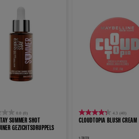
0.0
(0)
4.3
(40)
4.3
STAY SUMMER SHOT
CLOUDTOPIA BLUSH CREAM
van
UINER GEZICHTSDRUPPELS
de
5 TINTEN