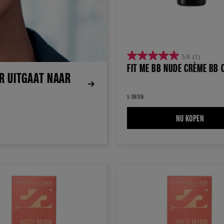
5.0
(1)
5.0
FIT ME BB NUDE CRÈME BB 
UR UITGAAT NAAR
van
de
5 TINTEN
5
sterren.
NU KOPEN
FIT ME
1
beoordeling