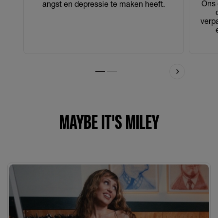
Ons 
angst en depressie te maken heeft.​
verpa
Slide 1
Slide 2
MAYBE IT'S MILEY