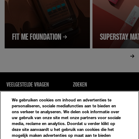
FIT ME FOUNDATION
SUPERSTAY MA
VEELGESTELDE VRAGEN
ZOEKEN
NEEM CONTACT MET ONS OP
SITE-OVERZICHT
We gebruiken cookies om inhoud en advertenties te
personaliseren, sociale mediafuncties aan te bieden en
ons verkeer te analyseren. We delen ook informatie over
Privacybeleid
Algemene Voorwaarden
uw gebruik van onze site met onze partners voor sociale
media, reclame en analytics. Doordat u verder klikt op
Cookie-Instellingen
deze site aanvaardt u het gebruik van cookies die het
mogelijk maken advertenties op maat aan te bieden