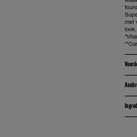
found
Supe
met v
look
*Vit
**Co
Voord
Aanbr
Ingre