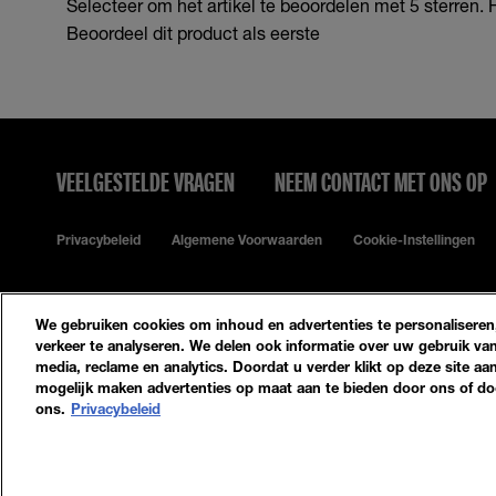
Selecteer om het artikel te beoordelen met 5 sterren.
Beoordeel dit product als eerste
VEELGESTELDE VRAGEN
NEEM CONTACT MET ONS OP
Privacybeleid
Algemene Voorwaarden
Cookie-Instellingen
We gebruiken cookies om inhoud en advertenties te personaliseren,
verkeer te analyseren. We delen ook informatie over uw gebruik van
media, reclame en analytics. Doordat u verder klikt op deze site aa
mogelijk maken advertenties op maat aan te bieden door ons of doo
© 2023 Maybelline New York
ons.
Privacybeleid
Maybelline New York
GEMEY PARIS MAYBELLINE NEW YORK
14, RUE ROYALE 75008 PARIS
[email protected]