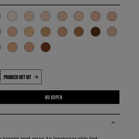
PROBEER HET UIT
NU KOPEN
 kennis met onze 1e longwear skin tint