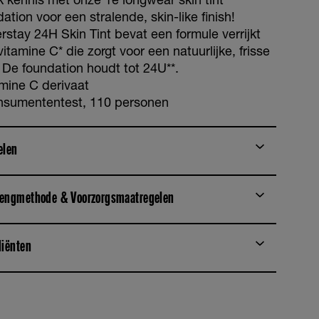
ation voor een stralende, skin-like finish!
rstay 24H Skin Tint bevat een formule verrijkt
itamine C* die zorgt voor een natuurlijke, frisse
. De foundation houdt tot 24U**.
amine C derivaat
nsumententest, 110 personen
elen
engmethode & Voorzorgsmaatregelen
diënten