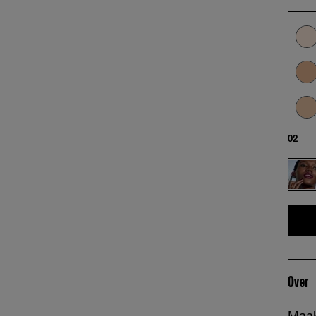
02
Over
Maak