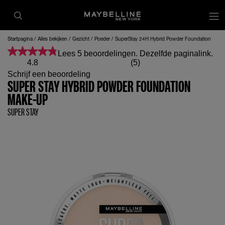
op
Startpagina
Alles bekijken
Gezicht
Poeder
SuperStay 24H Hybrid Powder Foundation
Lees 5 beoordelingen. Dezelfde paginalink.
4.8
(5)
Schrijf een beoordeling
SUPER STAY HYBRID POWDER FOUNDATION
MAKE-UP
SUPER STAY