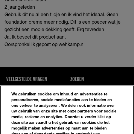
2 jaar geleden
Gebruik dit nu al een tijdje en ik vind het ideaal. Geen
foundation creme meer nodig. Dit is een poeder wat je
gezicht een mooie dekking geeft. Erg tevreden
Ja, Ik beveel dit product aan.
Oorspronkelijk gepost op wehkamp.nl
VEELGESTELDE VRAGEN
ZOEKEN
NEEM CONTACT MET ONS OP
SITE-OVERZICHT
We gebruiken cookies om inhoud en advertenties te
personaliseren, sociale mediafuncties aan te bieden en
ons verkeer te analyseren. We delen ook informatie over
Privacybeleid
Algemene Voorwaarden
uw gebruik van onze site met onze partners voor sociale
media, reclame en analytics. Doordat u verder klikt op
Cookie-Instellingen
deze site aanvaardt u het gebruik van cookies die het
mogelijk maken advertenties op maat aan te bieden
door ons of door derde partijen in opdracht van