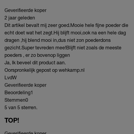
Geverifieerde koper
2 jaar geleden
Dit artikel bevalt mij zeer goed.Mooie hele fijne poeder die
echt doet wat het zegt.Hij blijft mooi,ook na een hele dag
dragen ,hij blend mooi in,dus niet zon poederdons
gezicht.Super tevreden mee!Blijft niet zoals de meeste
poeders , er zo bovenop liggen
Ja, Ik beveel dit product aan.
Oorspronkelijk gepost op wehkamp.nl
LvdW
Geverifieerde koper
Beoordeling
1
Stemmen
0
5 van 5 sterren.
TOP!
Geverifieerde koper