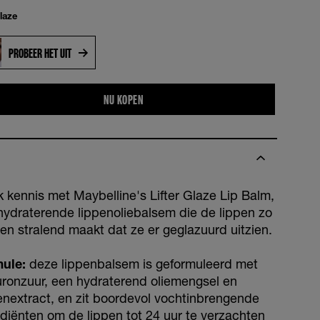
laze
PROBEER HET UIT
NU KOPEN
 kennis met Maybelline's Lifter Glaze Lip Balm,
hydraterende lippenoliebalsem die de lippen zo
 en stralend maakt dat ze er geglazuurd uitzien.
ule:
deze lippenbalsem is geformuleerd met
uronzuur, een hydraterend oliemengsel en
enextract, en zit boordevol vochtinbrengende
ediënten om de lippen tot 24 uur te verzachten