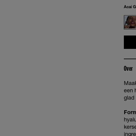
Acai G
Over
Maak
een 
glad
Form
hyal
kers
ingr