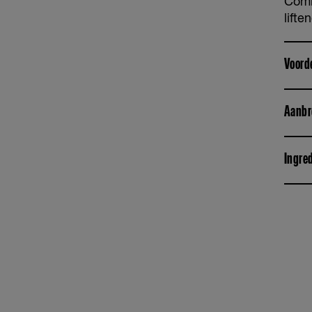
Combi
lifte
Voord
Aanbr
Ingre