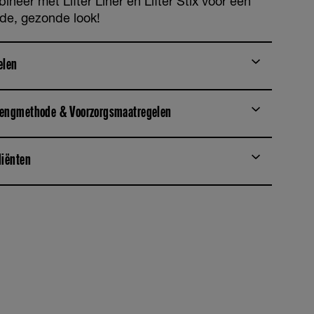
neer met Lifter Liner en Lifter Stix voor een
nde, gezonde look!
elen
engmethode & Voorzorgsmaatregelen
diënten