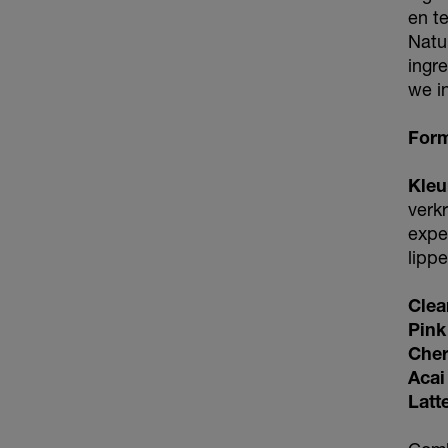
en t
Natu
ingr
we i
Form
Kleu
verk
exper
lippe
Clea
Pink
Cher
Acai
Latt