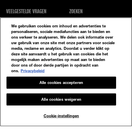
VEELGESTELDE VRAGEN
ZOEKEN
NEEM CONTACT MET ONS OP
SITE-OVERZICHT
We gebruiken cookies om inhoud en advertenties te
personaliseren, sociale mediafuncties aan te bieden en
ons verkeer te analyseren. We delen ook informatie over
Privacybeleid
Algemene Voorwaarden
uw gebruik van onze site met onze partners voor sociale
media, reclame en analytics. Doordat u verder klikt op
Cookie-Instellingen
deze site aanvaardt u het gebruik van cookies die het
mogelijk maken advertenties op maat aan te bieden
door ons of door derde partijen in opdracht van
ons.
Privacybeleid
Alle cookies accepteren
© 2023 Maybelline New York
Alle cookies weigeren
Maybelline New York
GEMEY PARIS MAYBELLINE NEW YORK
14, RUE ROYALE 75008 PARIS
Cookie-instellingen
[email protected]