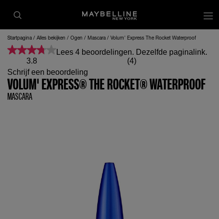
op
Startpagina
Alles bekijken
Ogen
Mascara
Volum' Express The Rocket Waterproof
Lees 4 beoordelingen. Dezelfde paginalink.
3.8
(4)
Schrijf een beoordeling
VOLUM' EXPRESS® THE ROCKET® WATERPROOF
MASCARA