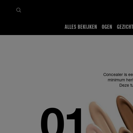
ALLES BEKIJKEN
OGEN
GEZICH
Startpagina
Tips en trends
Gezicht
Concealer make-up tutorials
Concealer 101
Concealer is ee
minimum herle
Deze tu