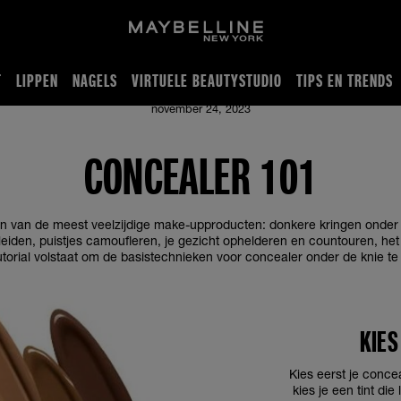
T
LIPPEN
NAGELS
VIRTUELE BEAUTYSTUDIO
TIPS EN TRENDS
november 24, 2023
CONCEALER 101
n van de meest veelzijdige make-upproducten: donkere kringen onder
iden, puistjes camoufleren, je gezicht ophelderen en countouren, het
torial volstaat om de basistechnieken voor concealer onder de knie te 
KIES
Kies eerst je conce
kies je een tint die