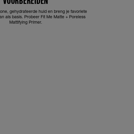
VOORBEREIDEN
ne, gehydrateerde huid en breng je favoriete
n als basis. Probeer Fit Me Matte + Poreless
Mattifying Primer.