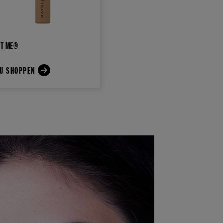
IT ME®
U SHOPPEN