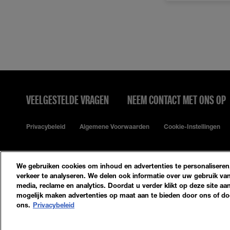
VEELGESTELDE VRAGEN
NEEM CONTACT MET ONS OP
Privacybeleid
Algemene Voorwaarden
Cookie-Instellingen
We gebruiken cookies om inhoud en advertenties te personaliseren,
verkeer te analyseren. We delen ook informatie over uw gebruik van
media, reclame en analytics. Doordat u verder klikt op deze site aa
mogelijk maken advertenties op maat aan te bieden door ons of doo
© 2023 Maybelline New York
ons.
Privacybeleid
Maybelline New York
GEMEY PARIS MAYBELLINE NEW YORK
14, RUE ROYALE 75008 PARIS
[email protected]