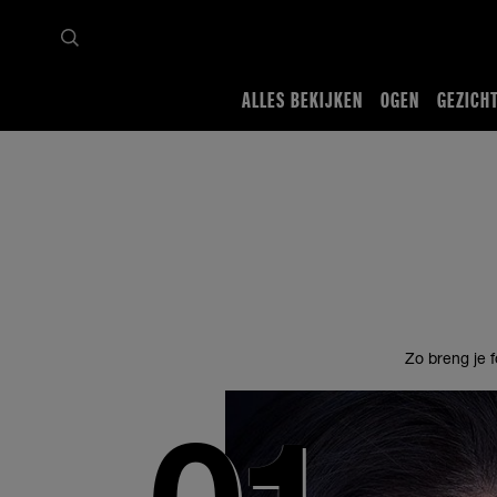
ALLES BEKIJKEN
OGEN
GEZICH
Startpagina
Tips en trends
Gezicht
Foundation aanbrengen test
Zo breng je 