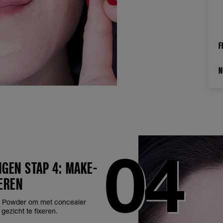
F
N
GEN STAP 4: MAKE-
XEREN
h Powder om met concealer
gezicht te fixeren.