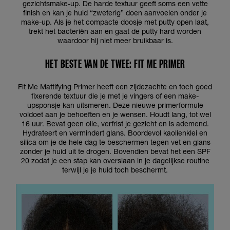
gezichtsmake-up. De harde textuur geeft soms een vette
finish en kan je huid “zweterig” doen aanvoelen onder je
make-up. Als je het compacte doosje met putty open laat,
trekt het bacteriën aan en gaat de putty hard worden
waardoor hij niet meer bruikbaar is.
HET BESTE VAN DE TWEE: FIT ME PRIMER
Fit Me Mattifying Primer heeft een zijdezachte en toch goed
fixerende textuur die je met je vingers of een make-
upsponsje kan uitsmeren. Deze nieuwe primerformule
voldoet aan je behoeften en je wensen. Houdt lang, tot wel
16 uur. Bevat geen olie, verfrist je gezicht en is ademend.
Hydrateert en vermindert glans. Boordevol kaolienklei en
silica om je de hele dag te beschermen tegen vet en glans
zonder je huid uit te drogen. Bovendien bevat het een SPF
20 zodat je een stap kan overslaan in je dagelijkse routine
terwijl je je huid toch beschermt.