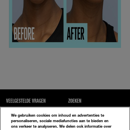
VEELGESTELDE VRAGEN
ZOEKEN
NEEM CONTACT MET ONS OP
SITE-OVERZICHT
We gebruiken cookies om inhoud en advertenties te
personaliseren, sociale mediafuncties aan te bieden en
ons verkeer te analyseren. We delen ook informatie over
Privacybeleid
Algemene Voorwaarden