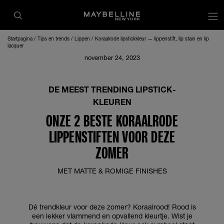
op
Startpagina
Tips en trends
Lippen
Koraalrode lipstickkleur — lippenstift, lip stain en lip
lacquer
november 24, 2023
DE MEEST TRENDING LIPSTICK-
KLEUREN
ONZE 2 BESTE KORAALRODE
LIPPENSTIFTEN VOOR DEZE
ZOMER
MET MATTE & ROMIGE FINISHES
Dé trendkleur voor deze zomer? Koraalrood! Rood is
een lekker vlammend en opvallend kleurtje. Wist je