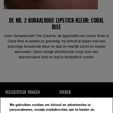
DE NR. 2 KORAALRODE LIPSTICK-KLEUR: CORAL
RISE
Color Sensational® The Creams, de lippenstift met crème finish in
Coral Rise is dubbel zo geweldig: hij omhult je lippen met een
prachtige koraalrode kleur en laat ze heerlijk zacht en soepel
aanvoelen. Deze romige stickformule zorgt voor een
spectaculaire look en laat je fantastisch voelen.
VEELGESTELDE VRAGEN
ZOEKEN
NEEM CONTACT MET ONS OP
SITE-OVERZICHT
We gebruiken cookies om inhoud en advertenties te
personaliseren, sociale mediafuncties aan te bieden en