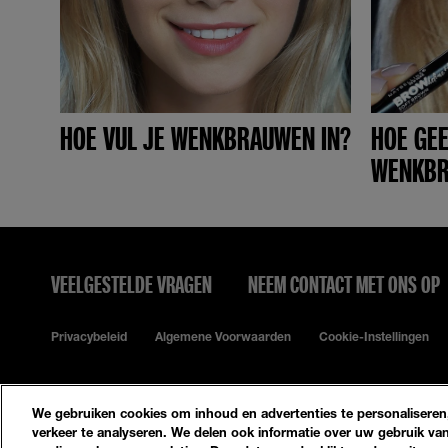
HOE VUL JE WENKBRAUWEN IN?
HOE GEE
WENKBR
VEELGESTELDE VRAGEN
NEEM CONTACT MET ONS OP
Privacybeleid
Algemene Voorwaarden
Cookie-Instellingen
We gebruiken cookies om inhoud en advertenties te personaliseren,
verkeer te analyseren. We delen ook informatie over uw gebruik van