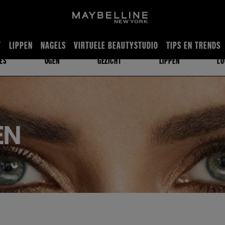
MAKE-UP TUTORIALS EN TIPS
T
LIPPEN
NAGELS
VIRTUELE BEAUTYSTUDIO
TIPS EN TRENDS
ES
OGEN
GEZICHT
LIPPEN
LO
EN