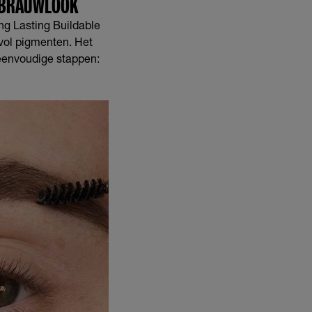
KBRAUWLOOK
ng Lasting Buildable
vol pigmenten. Het
 eenvoudige stappen: