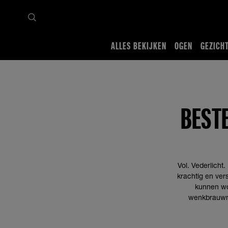
ALLES BEKIJKEN
OGEN
GEZICH
Startpagina
Tips en trends
Ogen
Make-up voor wenkbrauwen tutorials
Onze Be
BEST
Vol. Vederlicht.
krachtig en ver
kunnen wo
wenkbrauwm