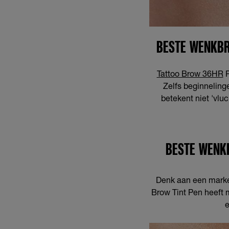
BESTE WENKBR
Tattoo Brow 36HR
P
Zelfs beginnelinge
betekent niet 'vluch
BESTE WENK
Denk aan een marker 
Brow Tint Pen heeft 
e