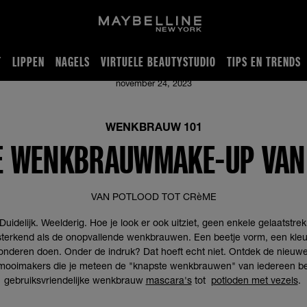
T
LIPPEN
NAGELS
VIRTUELE BEAUTYSTUDIO
TIPS EN TRENDS
ste Wenkbrauwmake-up van 2021
november 24, 2023
WENKBRAUW 101
E WENKBRAUWMAKE-UP VAN
VAN POTLOOD TOT CRèME
 Duidelijk. Weelderig. Hoe je look er ook uitziet, geen enkele gelaatstre
sterkend als de onopvallende wenkbrauwen. Een beetje vorm, een kleur
nderen doen. Onder de indruk? Dat hoeft echt niet. Ontdek de nieuwe
ooimakers die je meteen de "knapste wenkbrauwen" van iedereen be
gebruiksvriendelijke wenkbrauw
mascara's
tot
potloden met vezels
.