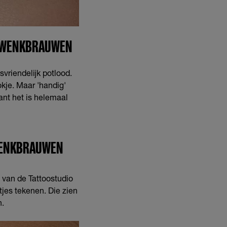
E WENKBRAUWEN
vriendelijk potlood.
okje. Maar 'handig'
 want het is helemaal
WENKBRAUWEN
t van de Tattoostudio
jes tekenen. Die zien
n.