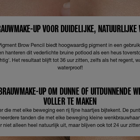
AUWMAKE-UP VOOR DUIDELIJKE, NATUURLIJK
igment Brow Pencil biedt hoogwaardig pigment in een gebruiks
n hanteren dit vederlichte bruine potlood als een heus toverst
tig'. Het resultaat blijft tot 36 uur zitten, zelfs als het regent,
waterproof!
BRAUWMAKE-UP OM DUNNE OF UITDUNNENDE 
VOLLER TE MAKEN
die met elke beweging een rij fijne haartjes bijtekent. De pun
meerdere tanden die met elke beweging kleine wenkbrauwhaart
r niet alleen heel natuurlijk uit, maar blijven ook tot 24 uur zitte