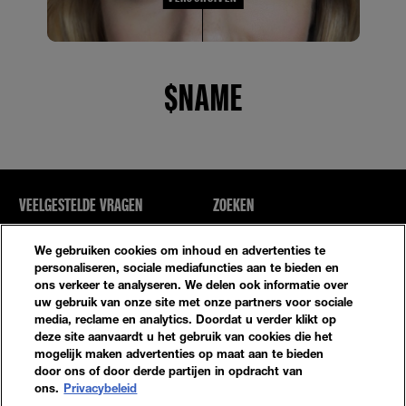
$NAME
VEELGESTELDE VRAGEN
ZOEKEN
NEEM CONTACT MET ONS OP
SITE-OVERZICHT
We gebruiken cookies om inhoud en advertenties te
personaliseren, sociale mediafuncties aan te bieden en
ons verkeer te analyseren. We delen ook informatie over
Privacybeleid
Algemene Voorwaarden
uw gebruik van onze site met onze partners voor sociale
media, reclame en analytics. Doordat u verder klikt op
Cookie-Instellingen
deze site aanvaardt u het gebruik van cookies die het
mogelijk maken advertenties op maat aan te bieden
door ons of door derde partijen in opdracht van
ons.
Privacybeleid